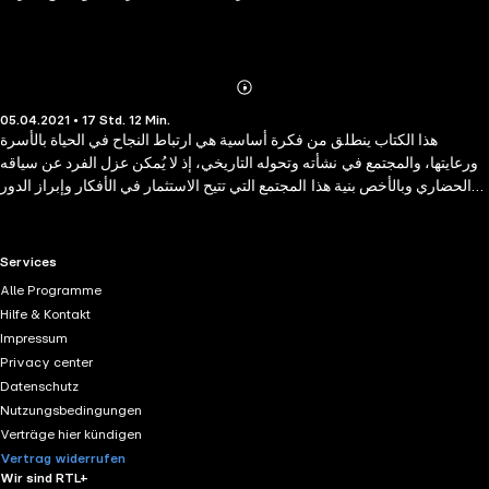
Abonnieren
Mehr
05.04.2021 • 17 Std. 12 Min.
Details
هذا الكتاب ينطلق من فكرة أساسية هي ارتباط النجاح في الحياة بالأسرة
ورعايتها، والمجتمع في نشأته وتحوله التاريخي، إذ لا يُمكن عزل الفرد عن سياقه
الحضاري وبالأخص بنية هذا المجتمع التي تتيح الاستثمار في الأفكار وإبراز الدور
الفاعل للفرد في لحظة آنية، هذه اللحظة هي التي أتاحت لشاب في الرابعة
والعشرين من عمره أن ينفذ كما يقول "فكرتي المجنونة" فربما فكرتي المجنونة
قد... تنجح؟ ربما.
RTL+ useful links.
Services
Alle Programme
Hilfe & Kontakt
Impressum
Privacy center
Datenschutz
Nutzungsbedingungen
Verträge hier kündigen
Vertrag widerrufen
Wir sind RTL+