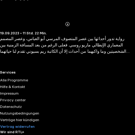
Abonnieren
Mehr
19.09.2023 • 11 Std. 22 Min.
Details
رواية تدور أحداثها بين عصر المتصوف المرسي أبو العباس، وعصر المصمم
المعماري الإيطالي ماريو روسي. فعلى الرغم من بعد المسافة الزمنية بين
الشخصيتين وما واكبهما من أحداث إلا أن الكاتبة ريم بسيوني تقدم لنا حياتهما
وكيف تعرف المصمم المعماري الإيطالي الذي بنى العديد من المساجد لوزارة
الأوقاف المصرية على شخصية المرسى أبو العباس حينما كلف بتصميم وتنفيذ
بناء مسجده في الإسكندرية في ثلاثينيات القرن الماضي. لنتعرف على حياة هذا
RTL+ useful links.
Services
الصوفي الذي هاجر مجبراً مع أسرته من مدينة مرسيه في الأندلس إلى تونس
Alle Programme
حيث تعرف على القطب الصوفي الشاذلي وانتقل معه إلى الإسكندرية وعاشا بها
Hilfe & Kontakt
وشهدا معاً أحداثا عظيمة أثرت فيهما، كما نشهد تعارفه بالبوصيري وتأثيره فيه
Impressum
وابن عطاء السكندري الذي صار امتداداً للشاذلي وأبو العباس الذي صار رمزا لا
Privacy center
يزال يحيا في حياة أهل الإسكندرية.
Datenschutz
Nutzungsbedingungen
Verträge hier kündigen
Vertrag widerrufen
Wir sind RTL+