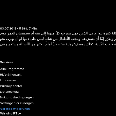
03.07.2018 • 5 Std. 7 Min.
ٌ كثيرة تتوارد في الذهن فهل سيرجع كلٌّ منهما إلى بيته أم سيمضيان العمر فوق
وتقرّر إمَّا أن تعيش هنا وتنجب الأطفال من شابٍ ليس على دينها او أن تهرب نحو
 الإشكالات الدّينية.. 'مُلك يوسف' رواية ستضعكَ أمام الكثير من الأسئلة وستخرج في
النهاية بجوابٍ واحد..مختلف ومُغاير فأنت بطبيعة الحال مجرّد إنسان..!!
RTL+ useful links.
Services
Alle Programme
Hilfe & Kontakt
Impressum
Privacy center
Datenschutz
Nutzungsbedingungen
Verträge hier kündigen
Vertrag widerrufen
Wir sind RTL+