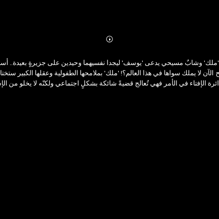
Abonnieren
Mehr
Details
ملك' وشابٌ مسيحي يدعى 'يوسف' ليجدا نفسيهما وحيدين على جزيرةٍ بعيدة.. أسئلة
 لا يملك سواها في هذا العالم؟! 'ملك' بملامحها الطفولية وعقلها الكبير ستختار 
ل دائرة الإفتاء في الأمر فهي تُعالج قضيةً شائكة بشكلٍ اجتماعي ولكنّه لا يخلو من