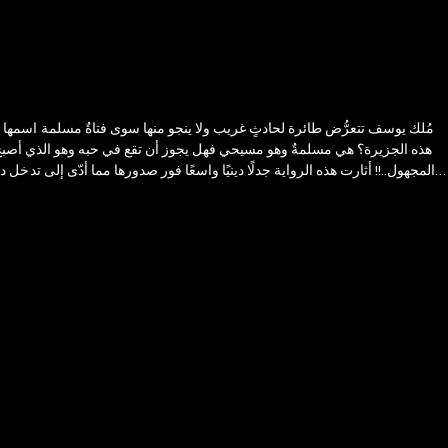
مُلك يوسف تتعرُّض طائرة لحادثٍ غريب ولا ينجو منها سوى فتاةٌ مسلمة اسمها '
هذه الجزيرة؟ هي مسلمةٌ وهو مسيحي فهل يجوز أن تقع في حبه وهو الذي أصبح الآن
المجهول..!! أثارت هذه الرواية جدلًا دينيًا واسعًا فور صدورها مما أدّى إلى تدخ