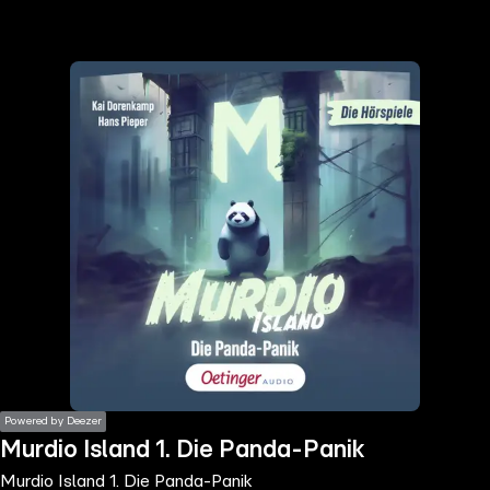
the
h page
 main
nt
the
ibility
ment
Powered by Deezer
Murdio Island 1. Die Panda-Panik
Murdio Island 1. Die Panda-Panik