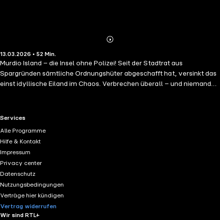
Abonnieren
Mehr
13.03.2026 • 52 Min.
Details
Murdio Island – die Insel ohne Polizei! Seit der Stadtrat aus
Spargründen sämtliche Ordnungshüter abgeschafft hat, versinkt das
einst idyllische Eiland im Chaos. Verbrechen überall – und niemand
greift ein? Falsch gedacht! Denn jetzt übernehmen die
Polizeischülerinnen und -schüler. In ihrem ersten Fall verschwindet
die Panda-Familie aus dem Zoo spurlos. Gemeinsam mit der
RTL+ useful links.
Services
furchtlosen Tierpflegerin Andy nehmen die Nachwuchs-Ermittler Lily
Alle Programme
und Jason die Spur auf. Ihre Suche führt zu einem geheimnisvollen
Hilfe & Kontakt
Lagerhaus am Hafen ... Wer steckt hinter der Entführung? Und können
Impressum
die Pandas rechtzeitig gerettet werden? Der spannende Auftakt einer
Privacy center
neuen Krimi-Hörspielreihe für Kinder ab 8 – clever, actionreich und
Datenschutz
voller Rätselspaß!
Nutzungsbedingungen
Verträge hier kündigen
Vertrag widerrufen
Wir sind RTL+