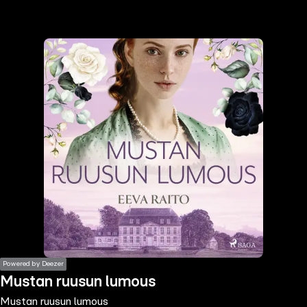
the
h page
 main
nt
the
ibility
ment
Powered by Deezer
Mustan ruusun lumous
Mustan ruusun lumous