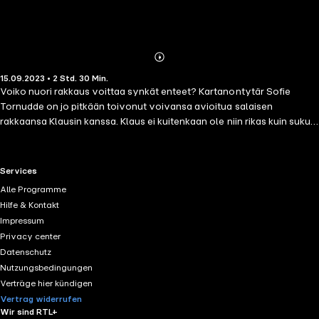
Abonnieren
Mehr
15.09.2023 • 2 Std. 30 Min.
Details
Voiko nuori rakkaus voittaa synkät enteet? Kartanontytär Sofie
Tornudde on jo pitkään toivonut voivansa avioitua salaisen
rakkaansa Klausin kanssa. Klaus ei kuitenkaan ole niin rikas kuin suku
toivoisi, ja rakastavaiset ovat kokeneet monta vastoinkäymistä
yhteisellä matkallaan. Nyt kohtalo vaikuttaisi kuitenkin hymyilevän
nuorelle parille – ja Sofien isä on antanut liitolle siunauksensa. Juuri
RTL+ useful links.
Services
kun tie onneen näyttäisi avautuneen, huomaa Sofie kuitenkin
Alle Programme
kartanon puutarhassa valkoisen kukkameren keskellä jotakin
Hilfe & Kontakt
pahaenteistä: mustan ruusun. Vanhan tarun mukaan enne tarkoittaa,
Impressum
että kartanon perillinen on sopimassa epäonnisen naimakaupan, joka
Privacy center
vie suvun perikatoon... Ihanan perijättären Sofien ja Klausin
Datenschutz
tunnelmallinen ja käänteikäs rakkaustarina sijoittuu 1800-luvun
Nutzungsbedingungen
Suomeen.
Verträge hier kündigen
Vertrag widerrufen
Wir sind RTL+