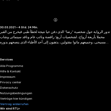
Abonnieren
Mehr
30.03.2021 • 4 Std. 24 Min.
Details
تدور الرواية حول شخصية "رضا" الذى دفن حيا نتيجة لخطأ طبى فيخرج من القبر
محملا بأربعة أرواح، لشخصيات أربع؛ راقصة ونائب عام وناقد سينمائى وشاب
مسيحى، وجميعهم ماتوا مقتولين، يذهبون إلى أحد الأطباء الذى ينصحهم بدوره
بالذهاب إلى دجال لإخراج الأموات من جسد أخيهم، وينصحهم الدجال فيما بعد بأن
يقوموا بتلبية طلبات أهالى الشخصيات الأربعة لكى يغادروا جسدا، فيذهب رضا
وأخوته فى رحلة مرعبة ستنكشف خلالها تفاصيل لم تخطر لهم على بال.
RTL+ useful links.
Services
Alle Programme
Hilfe & Kontakt
Impressum
Privacy center
Datenschutz
Nutzungsbedingungen
Verträge hier kündigen
Vertrag widerrufen
Wir sind RTL+