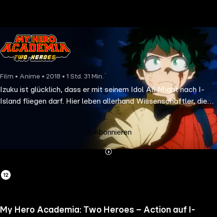
the
h page
 main
nt
the
Film • Anime • 2018 • 1 Std. 31 Min.
ibility
Izuku ist glücklich, dass er mit seinem Idol All Might nach I-
ment
Island fliegen darf. Hier leben allerhand Wissenschaftler, die
die Superhelden und ihre Spezialitäten erforschen.
Abonnieren
Mehr
Details
My Hero Academia: Two Heroes – Action auf I-