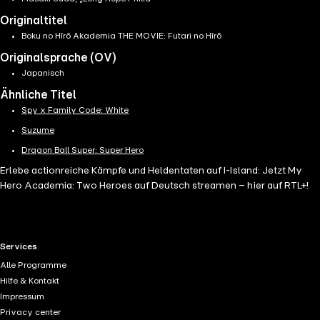
Originaltitel
Boku no Hīrō Akademia THE MOVIE: Futari no Hīrō
Originalsprache (OV)
Japanisch
Ähnliche Titel
Spy x Family Code: White
Suzume
Dragon Ball Super: Super Hero
Erlebe actionreiche Kämpfe und Heldentaten auf I-Island: Jetzt My
Hero Academia: Two Heroes auf Deutsch streamen – hier auf RTL+!
RTL+ useful links.
Services
Alle Programme
Hilfe & Kontakt
Impressum
Privacy center