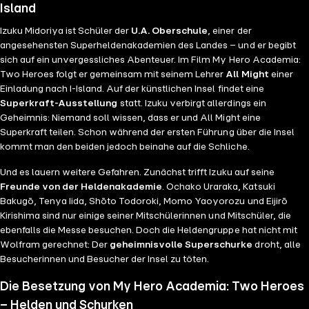
Island
Izuku Midoriya ist Schüler der
U.A. Oberschule
, einer der
angesehensten Superheldenakademien des Landes – und er begibt
sich auf ein unvergessliches Abenteuer. Im Film My Hero Academia:
Two Heroes folgt er gemeinsam mit seinem Lehrer
All Might
einer
Einladung nach I-Island. Auf der künstlichen Insel findet eine
Superkraft-Ausstellung
statt. Izuku verbirgt allerdings ein
Geheimnis: Niemand soll wissen, dass er und All Might eine
Superkraft teilen. Schon während der ersten Führung über die Insel
kommt man den beiden jedoch beinahe auf die Schliche.
Und es lauern weitere Gefahren. Zunächst trifft Izuku auf seine
Freunde von der Heldenakademie
. Ochako Uraraka, Katsuki
Bakugō, Tenya Iida, Shōto Todoroki, Momo Yaoyorozu und Eijirō
Kirishima sind nur einige seiner Mitschülerinnen und Mitschüler, die
ebenfalls die Messe besuchen. Doch die Heldengruppe hat nicht mit
Wolfram gerechnet: Der
geheimnisvolle Superschurke
droht, alle
Besucherinnen und Besucher der Insel zu töten.
Die Besetzung von My Hero Academia: Two Heroes
– Helden und Schurken