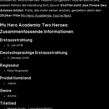
Academia: World Heroes’ Mission fortgeführt. Staffel sechs und
sieben führen die Handlung fort, bevor
Staffel acht das Finale des
Animes bildet
. Fans, die mehr sehen wollen, genießen dann den
2024er-Film
My Hero Academia: You’re Next
.
My Hero Academia: Two Heroes:
Zusammenfassende Informationen
Erstausstrahlung
5. Juli 2018
Deutschsprachige Erstausstrahlung
2. Oktober 2018
Regisseur
Kenji Nagasaki
Produktionsland
Japan
Genre
Anime
Titellied
Masaki Suda, „Long Hope Philia“