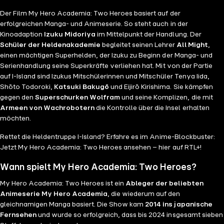
Der Film My Hero Academia: Two Heroes basiert auf der
erfolgreichen Manga- und Animeserie. So steht auch in der
Kinoadaption
Izuku Midoriya
im Mittelpunkt der Handlung. Der
Schüler der Heldenakademie
begleitet seinen Lehrer
All Might
,
einen mächtigen Superhelden, der Izuku zu Beginn der Manga- und
Serienhandlung seine Superkräfte verliehen hat. Mit von der Partie
auf I-Island sind Izukus Mitschülerinnen und Mitschüler Tenya Iida,
Shōto Todoroki,
Katsuki Bakugō
und Eijirō Kirishima. Sie kämpfen
gegen den
Superschurken Wolfram
und seine Komplizen, die mit
Armeen von Wachrobotern
die Kontrolle über die Insel erhalten
möchten.
Rettet die Heldentruppe I-Island? Erfahre es im Anime-Blockbuster:
Jetzt My Hero Academia: Two Heroes ansehen – hier auf RTL+!
Wann spielt My Hero Academia: Two Heroes?
My Hero Academia: Two Heroes ist ein
Ableger der beliebten
Animeserie My Hero Academia
, die wiederum auf den
gleichnamigen Manga basiert. Die Show kam
2014 ins japanische
Fernsehen
und wurde so erfolgreich, dass bis 2024 insgesamt sieben