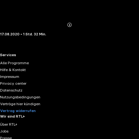
Abonnieren
Mehr
17.08.2020 • 1 Std. 32 Min.
Details
RTL+ useful links.
Services
Alle Programme
Hilfe & Kontakt
Impressum
Privacy center
Datenschutz
Nutzungsbedingungen
Verträge hier kündigen
Vertrag widerrufen
Wir sind RTL+
Über RTL+
Jobs
Presse