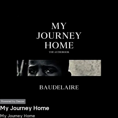
the
h page
 main
nt
the
ibility
ment
Powered by Deezer
My Journey Home
My Journey Home