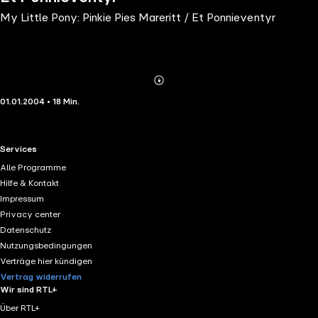
My Little Pony: Pinkie Pies Mareritt / Et Ponnieventyr
Abonnieren
Mehr
01.01.2004 • 18 Min.
Details
RTL+ useful links.
Services
Alle Programme
Hilfe & Kontakt
Impressum
Privacy center
Datenschutz
Nutzungsbedingungen
Verträge hier kündigen
Vertrag widerrufen
Wir sind RTL+
Über RTL+