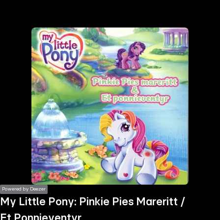
the
h page
 main
nt
the
ibility
ment
Powered by Deezer
My Little Pony: Pinkie Pies Mareritt /
Et Ponnieventyr