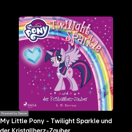
the
h page
 main
nt
the
ibility
ment
Powered by Deezer
My Little Pony - Twilight Sparkle und
der Kristallherz-Zauber