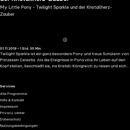
My Little Pony - Twilight Sparkle und der Kristallherz-
Zauber
Abonnieren
Mehr
01.11.2019 • 1 Std. 30 Min.
Details
Twilight Sparkle ist ein ganz besonders Pony und treue Schülerin von
Prinzessin Celestia. Als die Ereignisse in Ponyville ihr Leben auf den
Kopf stellen, beschließt sie, ins Kristall-Königreich zu reisen und sich
königlichen Rat zu holen.
RTL+ useful links.
Services
Alle Programme
Hilfe & Kontakt
Impressum
Privacy center
Datenschutz
Nutzungsbedingungen