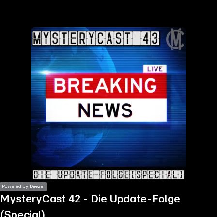
the
h page
 main
nt
the
ibility
ment
Powered by Deezer
MysteryCast 42 - Die Update-Folge
(Special)