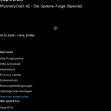
MysteryCast 42 - Die Update-Folge (Special)
Abonnieren
Mehr
31.12.2019 • 1 Std. 31 Min.
Details
RTL+ useful links.
Services
Alle Programme
Hilfe & Kontakt
Impressum
Privacy center
Datenschutz
Nutzungsbedingungen
Verträge hier kündigen
Vertrag widerrufen
Wir sind RTL+
Über RTL+