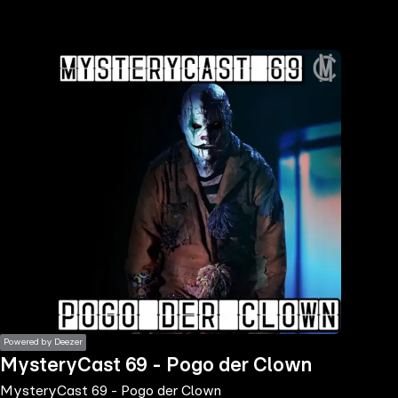
the
h page
 main
nt
the
ibility
ment
Powered by Deezer
MysteryCast 69 - Pogo der Clown
MysteryCast 69 - Pogo der Clown