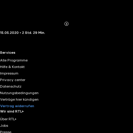
Abonnieren
Mehr
15.05.2020 • 2 Std. 29 Min.
Details
RTL+ useful links.
Services
Alle Programme
Hilfe & Kontakt
Impressum
Privacy center
Datenschutz
Nutzungsbedingungen
Verträge hier kündigen
Vertrag widerrufen
Wir sind RTL+
Über RTL+
Jobs
Presse