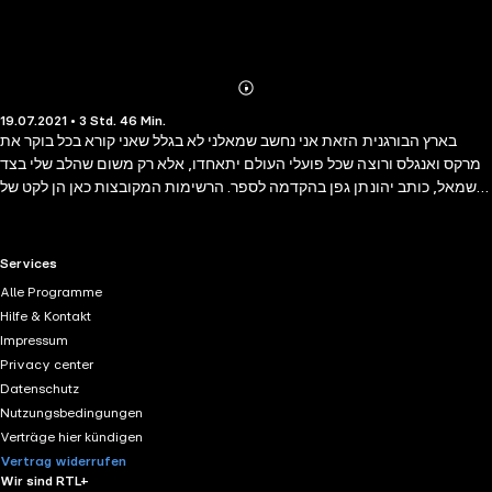
Abonnieren
Mehr
19.07.2021 • 3 Std. 46 Min.
Details
בארץ הבורגנית הזאת אני נחשב שמאלני לא בגלל שאני קורא בכל בוקר את
מרקס ואנגלס ורוצה שכל פועלי העולם יתאחדו, אלא רק משום שהלב שלי בצד
שמאל, כותב יהונתן גפן בהקדמה לספר. הרשימות המקובצות כאן הן לקט של
טורים, שירים ומונולוגים של גפן מן השנים האחרונות שבהן כתב ב'מעריב'
וב'הארץ' ומן ההופעות שלו שבהן הוא עומד על הבמה חשוף ומדבר אל החושך.
גפן כותב על מה שנוגע לכולנו, תושבי הארץ הזאת, ימנים ושמאלנים, גברים
RTL+ useful links.
Services
ונשים, צעירים ומבוגרים. הוא כותב על המיתולוגיה הישראלית שלנו, על
Alle Programme
משפחה ואהבה, על הכיבוש, הפוליטיקה והשחיתות, על השוביניזם הגואה ועל
Hilfe & Kontakt
הכפייה הדתית. כדי שהרָָֻשע ילך ויציף את הארץ, כותב גפן, לא צריך שמישהו
Impressum
יצעק, די בכך שכולם ישתקו, והוא – אינו מוכן לשתוק. דבריו נכתבים מתוך כאב
Privacy center
ומתוך אהבה.
Datenschutz
Nutzungsbedingungen
Verträge hier kündigen
Vertrag widerrufen
Wir sind RTL+