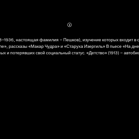
Abonnieren
Mehr
Details
8–1936, настоящая фамилия – Пешков), изучение которых входит в 
ле», рассказы «Макар Чудра» и «Старуха Изергиль» В пьесе «На дне
 и потерявших свой социальный статус. «Детство» (1913) – автобио
знь с родителями закончилась после смерти отца, когда он переехал
ле XX века. В стихотворении Горький призывал рабочий класс к бор
ольнолюбивых цыган – Лойко и Радды, которым гордость помешала о