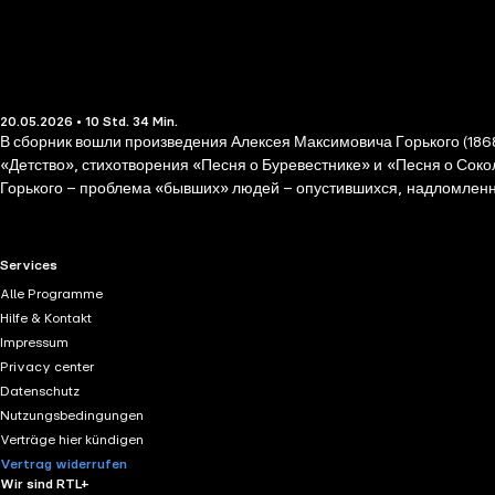
20.05.2026 • 10 Std. 34 Min.
В сборник вошли произведения Алексея Максимовича Горького (186
«Детство», стихотворения «Песня о Буревестнике» и «Песня о Соко
Горького – проблема «бывших» людей – опустившихся, надломленных
юные годы. Детство писателя было очень тяжёлым: его счастливая жи
отражает революционные настроения в обществе в конце XIX – нача
произведение писателя. Это рассказ о драматической любви двух в
RTL+ useful links.
Services
Alle Programme
Hilfe & Kontakt
Impressum
Privacy center
Datenschutz
Nutzungsbedingungen
Verträge hier kündigen
Vertrag widerrufen
Wir sind RTL+