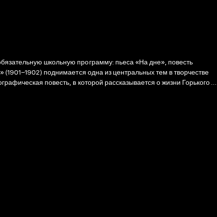
обязательную школьную программу: пьеса «На дне», повесть
» (1901–1902) поднимается одна из центральных тем в творчестве
графическая повесть, в которой рассказывается о жизни Горького в
 жить к скупому и жестокому деду. «Песня о Буревестнике» (1901)
ьбе с самодержавием. «Макар Чудра» (1892) – первое печатное
брести счастье.