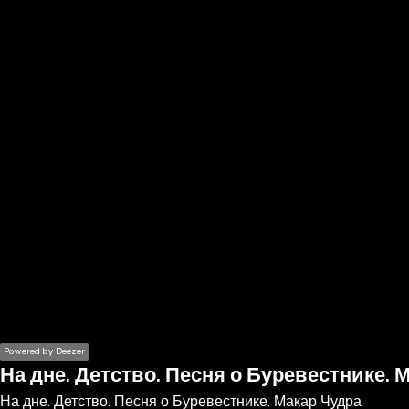
the
h page
 main
nt
the
ibility
ment
Powered by Deezer
На дне. Детство. Песня о Буревестнике. 
На дне. Детство. Песня о Буревестнике. Макар Чудра