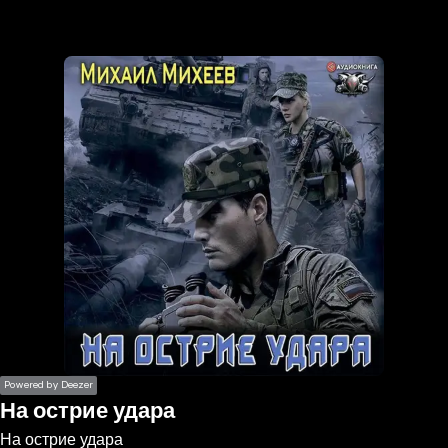
the
h page
 main
nt
the
ibility
ment
Powered by Deezer
На острие удара
На острие удара