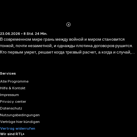
Abonnieren
Mehr
23.06.2026 • 8 Std. 24 Min.
Details
В современном мире грань между войной и миром становится
тонкой, почти незаметной, и однажды плотина договоров рушится.
Кто первым умрет, решает когда трезвый расчет, а когда и случай,
но первыми в бой идут элитные подразделения. Танковый спецназ
нового века готовили не зря. Именно он крушит оборону врага,
именно ему достаются самые тяжелые задания. И как бы ни
RTL+ useful links.
Services
повернулось дело, с кем бы ни пришлось сражаться, русские
Alle Programme
танкисты всегда на острие удара!
Hilfe & Kontakt
Impressum
Privacy center
Datenschutz
Nutzungsbedingungen
Verträge hier kündigen
Vertrag widerrufen
Wir sind RTL+