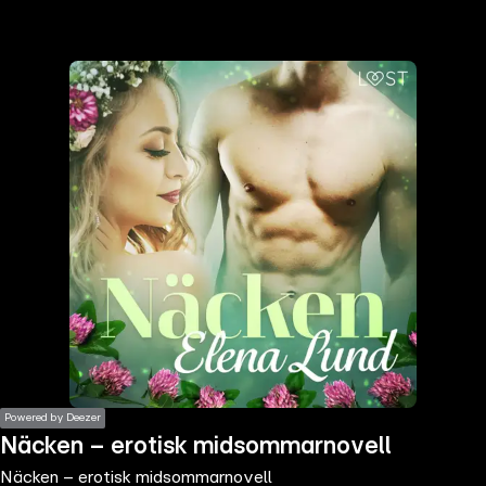
the
h page
 main
nt
the
ibility
ment
Powered by Deezer
Näcken – erotisk midsommarnovell
Näcken – erotisk midsommarnovell