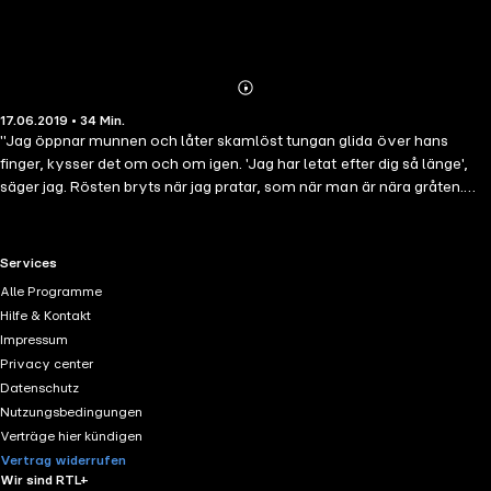
Abonnieren
Mehr
17.06.2019 • 34 Min.
Details
"Jag öppnar munnen och låter skamlöst tungan glida över hans
finger, kysser det om och om igen. 'Jag har letat efter dig så länge',
säger jag. Rösten bryts när jag pratar, som när man är nära gråten.
Det vibrerar i hela min kropp. En blandning av adrenalin och åtrå. 'Och
jag har väntat på dig', säger han.'"Ända sedan Vera varit liten har hon
känt att det är något särskilt med platsen ute vid sommarstugan.
RTL+ useful links.
Services
Som om något finns där, och iakttar henne. Drar henne till sig. Och en
Alle Programme
midsommaraftons morgon hör hon den plötsligt igen. Den där
Hilfe & Kontakt
melodin. Förnimmer åter den där närvaron. Näcken. I hela sitt liv har
Impressum
Vera väntat på att få se honom. Och nu kommer han långsamt mot
Privacy center
henne, och lägger henne naken ner i den svala mossan."Näcken" är
Datenschutz
en trolskt sensuell novell där saga och verklighet möts en ljuv och
Nutzungsbedingungen
oförglömlig midsommarnatt.
Verträge hier kündigen
Vertrag widerrufen
Wir sind RTL+