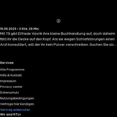
Abonnieren
Mehr
15.05.2023 • 3 Std. 29 Min.
Details
Mit 79 gibt Elfriede Vavrik ihre kleine Buchhandlung auf, doch daheim
fällt ihr die Decke auf den Kopf. Als sie wegen Schlafstörungen einen
Arzt konsultiert, will der ihr kein Pulver verschreiben. Suchen Sie sich
lieber einen Mann, rät er ihr. In ihrem Alter? Vavrik hat mit Männern
abgeschlossen, als sie sich mit vierzig scheiden ließ. Mit Hilfe eines
Inserats tastet sich die alte Dame anfangs schüchtern ins Liebesleben
RTL+ useful links.
Services
zurück, das bald turbulenter und intensiver wird, als es für sie je war.
Alle Programme
„Nacktbadestrand“ ist eine ebenso überraschende wie provokante
Hilfe & Kontakt
wahre Geschichte über Lust, Phantasien und Beziehungsängste im
Impressum
Spätherbst des Lebens. Ungezwungen leuchtet die Autorin die
Privacy center
Veränderungen des Körpers und der Libido sowie bisher
Datenschutz
unbeschriebene Facetten der Männerseele aus.
Nutzungsbedingungen
Verträge hier kündigen
Vertrag widerrufen
Wir sind RTL+