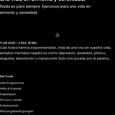
Nada es para siempre. Ejercicios para una vida en
armonía y serenidad.
Abonnieren
Mehr
11.08.2025 • 2 Std. 18 Min.
Details
Casi todos hemos experimentado, más de una vez en nuestra vida,
estados mentales negativos como depresión, ansiedad, pánico,
angustia, desolación y melancolía. Esto nos sucede por el pésimo
manejo cognitivo que hacemos de nuestras emociones; lo cual nos
induce a pensar, sentir y actuar de manera incorrecta y desfavorable.
Los ejercicios publicados en este libro no pretenden sustituir el
RTL+ useful links.
Services
tratamiento de los especialistas en salud mental, aun cuando dichos
Alle Programme
ejercicios han funcionado en muchas personas, incluyendo al autor.
Hilfe & Kontakt
Por eso, el libro está escrito de manera sencilla, con un sustento
Impressum
teórico-metodológico y empírico fundamentado en la psicología
Privacy center
cognitivo-conductual, la cual no dejará duda de los efectos positivos
Datenschutz
que tendrá en su salud, así como en las relaciones asertivas con sus
Nutzungsbedingungen
semejantes. Sin embargo, no quiere decir que los ejercicios puedan