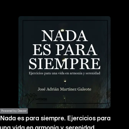
the
h page
 main
nt
the
ibility
ment
Powered by Deezer
Nada es para siempre. Ejercicios para
una vida en armonía y serenidad.