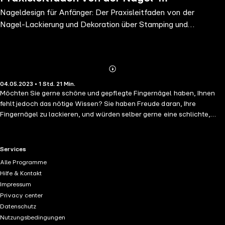
Nageldesign für Anfänger: Der Praxisleitfaden von der
Lackierung und Dekoration über
Nagel-Lackierung und Dekoration über Stamping und
Stamping und Nagelverstärkung bis hin
Nagelverstärkung bis hin z
z
Abonnieren
Mehr
04.05.2023 • 1 Std. 21 Min.
Details
Möchten Sie gerne schöne und gepflegte Fingernägel haben, Ihnen
fehlt jedoch das nötige Wissen? Sie haben Freude daran, Ihre
Fingernägel zu lackieren, und würden selber gerne eine schlichte,
aber dennoch zeitlose Nagelverzierung ausprobieren? Zudem
möchten Sie lernen, Ihre Nägel in einen echten Hingucker zu
verwandeln, fragen sich allerdings, wie Sie dies konkret anwenden
RTL+ useful links.
Services
können? Sie lieben das Gefühl von samtig weichen Händen,
Alle Programme
benötigen aber dafür eine genaue Anleitung für die richtige
Hilfe & Kontakt
Anwendung? Dann haben Sie sich für genau das richtige Buch
Impressum
entschieden!
Privacy center
Datenschutz
Nutzungsbedingungen