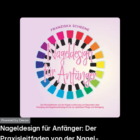
the
h page
 main
nt
the
ibility
ment
Powered by Deezer
Nageldesign für Anfänger: Der
Praxisleitfaden von der Nagel-