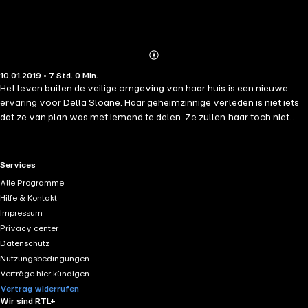
Abonnieren
Mehr
10.01.2019 • 7 Std. 0 Min.
Details
Het leven buiten de veilige omgeving van haar huis is een nieuwe
ervaring voor Della Sloane. Haar geheimzinnige verleden is niet iets
dat ze van plan was met iemand te delen. Ze zullen haar toch niet
begrijpen. Woods Kerrington is niet iemand die op kwetsbare
vrouwen valt. Hij vindt dat allemaal te veel gedoe. En hij wil geen
gedoe, maar hij wil lol hebben. En wanneer hij die mooie meid ziet die
RTL+ useful links.
Services
niet weet hoe ze benzine moet tanken, is dat precies wat hij in
Alle Programme
gedachten heeft, een spannende avond met haar. Wat hij niet weet, is
Hilfe & Kontakt
dat ze ontzettend kwetsbaar is… Rosemary Beach #5
Impressum
Privacy center
Datenschutz
Nutzungsbedingungen
Verträge hier kündigen
Vertrag widerrufen
Wir sind RTL+