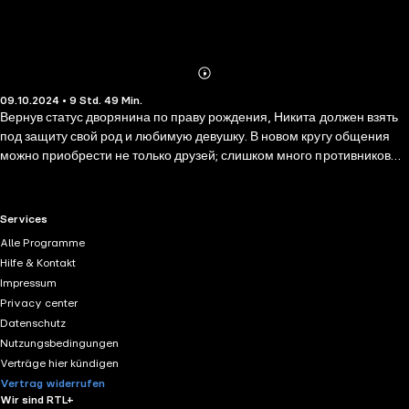
Abonnieren
Mehr
09.10.2024 • 9 Std. 49 Min.
Details
Вернув статус дворянина по праву рождения, Никита должен взять
под защиту свой род и любимую девушку. В новом кругу общения
можно приобрести не только друзей; слишком много противников
его союза с кланом Меньшиковых. Выбор правильного пути не
всегда честен и благороден, но у главного героя нет сомнения в том,
каким он хочет видеть свое будущее.
RTL+ useful links.
Services
Alle Programme
Hilfe & Kontakt
Impressum
Privacy center
Datenschutz
Nutzungsbedingungen
Verträge hier kündigen
Vertrag widerrufen
Wir sind RTL+