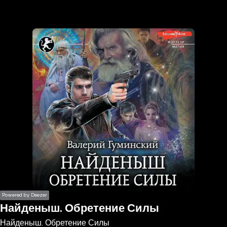
the
h page
 main
nt
the
ibility
ment
Powered by Deezer
Найденыш. Обретение Силы
Найденыш. Обретение Силы