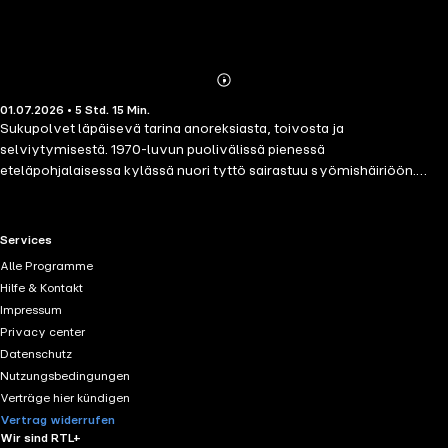
Abonnieren
Mehr
01.07.2026 • 5 Std. 15 Min.
Details
Sukupolvet läpäisevä tarina anoreksiasta, toivosta ja
selviytymisestä. 1970-luvun puolivälissä pienessä
eteläpohjalaisessa kylässä nuori tyttö sairastuu syömishäiriöön.
Sairautta ei vielä juuri tunneta, ja pian se kietoo hänet yhä
vahvemmin otteeseensa. Tyttö laihtuu niin, että häntä nimitetään
koulussa silmälasikäärmeeksi - samalla hän tuntee olevansa
RTL+ useful links.
Services
ensimmäistä kertaa elämässään kaunis. Kun tytön voimat alkavat
Alle Programme
ehtyä, jokin lopulta särkyy. Hädän hetkellä mieleen nousee muisto
Hilfe & Kontakt
isoäidistä, Mammasta, jonka elämä oli rankka mutta joka tunnettiin
Impressum
kylällä taitavana parantajana. Voisiko Mamma pelastaa tytön vielä
Privacy center
haudan takaa?
Datenschutz
Nutzungsbedingungen
Verträge hier kündigen
Vertrag widerrufen
Wir sind RTL+