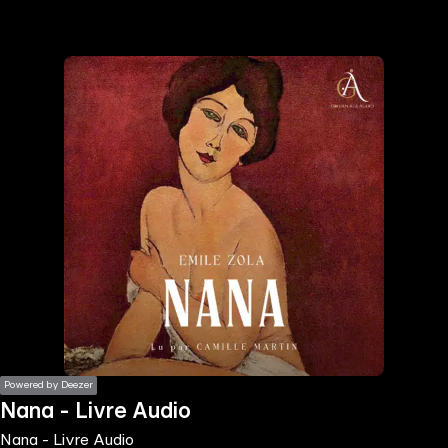
the
h page
 main
nt
the
ibility
ment
Powered by Deezer
Nana - Livre Audio
Nana - Livre Audio