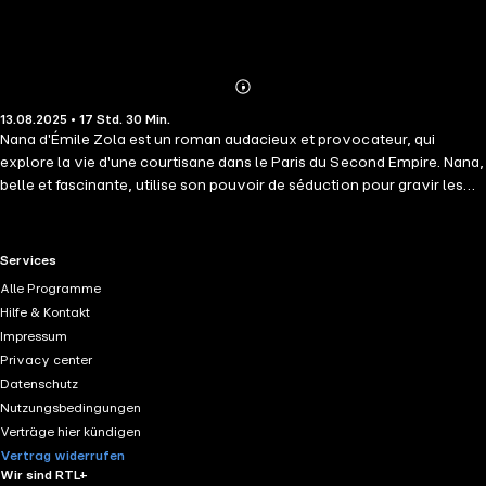
Abonnieren
Mehr
13.08.2025 • 17 Std. 30 Min.
Details
Nana d'Émile Zola est un roman audacieux et provocateur, qui
explore la vie d'une courtisane dans le Paris du Second Empire. Nana,
belle et fascinante, utilise son pouvoir de séduction pour gravir les
échelons de la société. Elle attire les hommes les plus influents, mais
laisse derrière elle ruine et scandale. À travers ce portrait de femme
fatale, Zola critique l'hypocrisie morale et les excès d'une société
RTL+ useful links.
Services
décadente. Nana est une œuvre à la fois sensuelle, cruelle et lucide,
Alle Programme
qui révèle la fragilité des apparences et la force destructrice du désir.
Hilfe & Kontakt
Ce roman est aussi une réflexion sur la condition féminine et le
Impressum
pouvoir sexuel dans une société dominée par les hommes.
Privacy center
Datenschutz
Nutzungsbedingungen
Verträge hier kündigen
Vertrag widerrufen
Wir sind RTL+