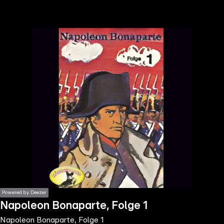
the
h page
 main
nt
the
ibility
ment
Powered by Deezer
Napoleon Bonaparte, Folge 1
Napoleon Bonaparte, Folge 1