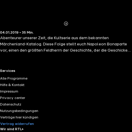
Abonnieren
Mehr
04.01.2019 • 35 Min.
Details
Abenteurer unserer Zeit, die Kultserie aus dem bekannten
Märchenland-Katalog. Diese Folge stellt euch Napoleon Bonaparte
vor, einen den größten Feldherrn der Geschichte, der die Geschicke
Frankreichs und Europas zur Zeit der Französischen Revolution
entscheidend beeinflusste.
RTL+ useful links.
Services
Alle Programme
Hilfe & Kontakt
Impressum
Privacy center
Datenschutz
Nutzungsbedingungen
Verträge hier kündigen
Vertrag widerrufen
Wir sind RTL+