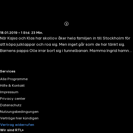
Abonnieren
Mehr
18.01.2019 • 1 Std. 23 Min.
Details
När Kajsa och Klas har skollov åker hela familjen in till Stockholm för
att köpa julklappar och roa sig. Men inget går som de har tänkt sig.
Barnens pappa Olle irrar bort sig i tunnelbanan. Mamma Ingrid hamnar
i Lilljansskogen. Samtidigt är barnen kvar i stan, ensamma, och
tillsammans försöker de leta reda på sina föräldrar ...
RTL+ useful links.
Services
Alle Programme
Hilfe & Kontakt
Impressum
Privacy center
Datenschutz
Nutzungsbedingungen
Verträge hier kündigen
Vertrag widerrufen
Wir sind RTL+