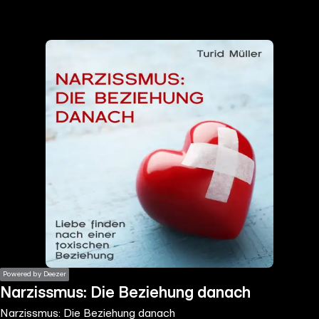
the
h page
 main
nt
the
ibility
ment
Powered by Deezer
Narzissmus: Die Beziehung danach
Narzissmus: Die Beziehung danach