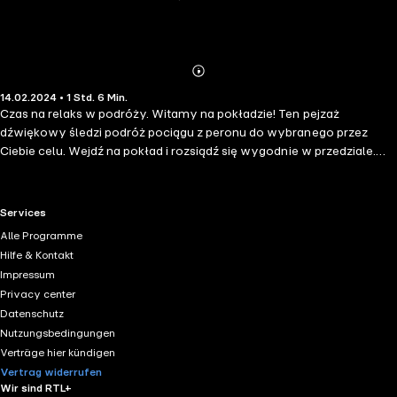
Abonnieren
Mehr
14.02.2024 • 1 Std. 6 Min.
Details
Czas na relaks w podróży. Witamy na pokładzie! Ten pejzaż
dźwiękowy śledzi podróż pociągu z peronu do wybranego przez
Ciebie celu. Wejdź na pokład i rozsiądź się wygodnie w przedziale.
Rytmiczny szum pociągu jest idealny do zamknięcia oczu i
zrelaksowania się.
RTL+ useful links.
Services
Alle Programme
Hilfe & Kontakt
Impressum
Privacy center
Datenschutz
Nutzungsbedingungen
Verträge hier kündigen
Vertrag widerrufen
Wir sind RTL+