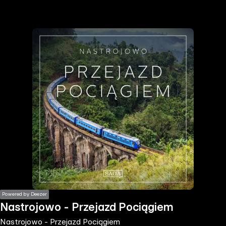
the
h page
 main
nt
the
ibility
ment
Powered by Deezer
Nastrojowo - Przejazd Pociągiem
Nastrojowo - Przejazd Pociągiem