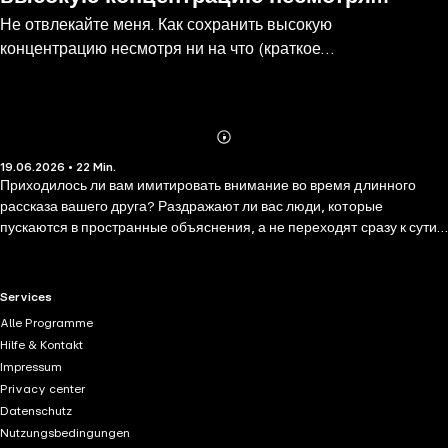
Не отвлекайте меня. Как сохранить высокую
ни на что (краткое изложение)
концентрацию несмотря ни на что (краткое
изложение)
Abonnieren
Mehr
19.06.2026 • 22 Min.
Details
Приходилось ли вам имитировать внимание во время длинного
рассказа вашего друга? Раздражают ли вас люди, которые
пускаются в пространные объяснения, а не переходят сразу к сути?
К сожалению, в современном мире мы разучились слушать. Вовсе
не потому, что стали бездушными или нам нет дела до мыслей и
переживаний других людей, – просто нам сложно долго удерживать
RTL+ useful links.
Services
внимание на чём-то одном. Частая причина рассеянности и
Alle Programme
раздражительности – приобретённый синдром дефицита
Hilfe & Kontakt
внимания, о котором мы даже не догадываемся. Он возникает из-за
Impressum
того, что мы решаем нескольких задач одновременно,
Privacy center
переключаясь с одной на другую, и встречаемся с огромным
Datenschutz
количеством людей, чтобы оперативно обсуждать «важные»
Nutzungsbedingungen
вопросы. Словом, виноват стиль современной деловой жизни.