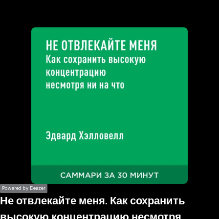
the
h page
 main
nt
the
ibility
ment
Powered by Deezer
Не отвлекайте меня. Как сохранить
высокую концентрацию несмотря