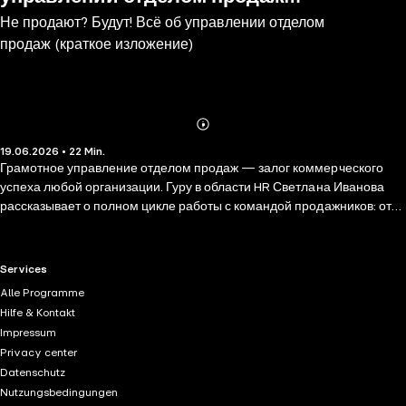
Не продают? Будут! Всё об управлении отделом
(краткое изложение)
продаж (краткое изложение)
Abonnieren
Mehr
19.06.2026 • 22 Min.
Details
Грамотное управление отделом продаж — залог коммерческого
успеха любой организации. Гуру в области HR Светлана Иванова
рассказывает о полном цикле работы с командой продажников: от
формирования четкого представления о том, кто нужен в отделе, и
выбора оптимальных кандидатов до управления, мотивации,
развития и корректировки проблемного поведения сотрудников. В
RTL+ useful links.
Services
этой аудиокниге все предельно практично: необходимый минимум
Alle Programme
теории и множество заданий, упражнений и кейсов, которые
Hilfe & Kontakt
помогут вам в работе. Также здесь описана новая типология,
Impressum
которая основывается на ключевых особенностях личности. Вы
Privacy center
узнаете, кто лучше всего подходит на роль продажника и как
Datenschutz
работать с сотрудниками, которые на первый взгляд не очень
Nutzungsbedingungen
подходят для работы в продажах. Внедрите методику Светланы, и