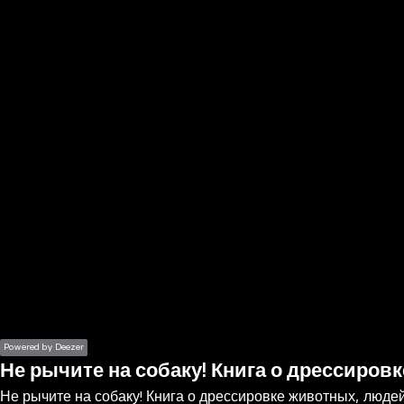
the
h page
 main
nt
the
ibility
ment
Powered by Deezer
Не рычите на собаку! Книга о дрессиров
Не рычите на собаку! Книга о дрессировке животных, людей