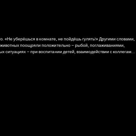
го. «Не уберёшься в комнате, не пойдёшь гулять!» Другими словами,
, животных поощряли положительно – рыбой, поглаживаниями,
х ситуациях – при воспитании детей, взаимодействии с коллегами,
 если вы отвечаете на звонки близких с радостью в голосе, тем
е подкрепление и менять с его помощью поведение. Безусловно,
ой проблемы), не спасёт от неудачной женитьбы, не вылечит от
, с помощью положительного подкрепления можно вылечить супруга
 начальника регулярно индексировать вашу зарплату. Для этого
 изменится, незаметно для тех, кого вы «дрессируете». Этот