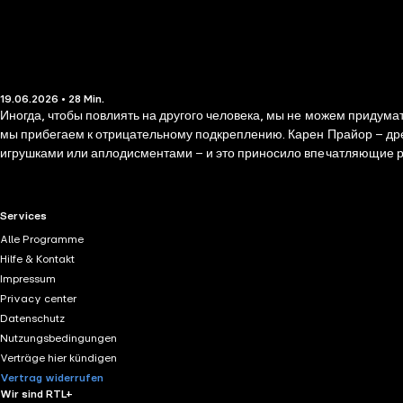
19.06.2026 • 28 Min.
Иногда, чтобы повлиять на другого человека, мы не можем придумат
мы прибегаем к отрицательному подкреплению. Карен Прайор – дре
игрушками или аплодисментами – и это приносило впечатляющие ре
борьбе с вредными привычками – и убедилась, что положительное п
самым вы их положительно подкрепляете. Очень вероятно, что они 
тренировка – это не панацея от всех неприятностей. Она не поможе
RTL+ useful links.
Services
психического заболевания. Однако когда дело касается привычек,
Alle Programme
от ворчливости, а детей от капризов; отвадить кошку прыгать на об
Hilfe & Kontakt
нужно лишь подмечать поведение, которое вам нравится, и немедле
Impressum
способ работает лучше, чем крик и лишения. Подробности в нашем 
Privacy center
Datenschutz
Nutzungsbedingungen
Verträge hier kündigen
Vertrag widerrufen
Wir sind RTL+