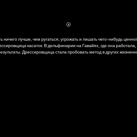
Abonnieren
Mehr
Details
ь ничего лучше, чем ругаться, угрожать и лишать чего-нибудь ценно
ссировщица касаток. В дельфинарии на Гавайях, где она работала
зультаты. Дрессировщица стала пробовать метод в других жизненны
одкрепление всегда действует исключительно эффективно. Например,
станут звонить чаще. Эта книга о том, как применять положительно
т отучить ребёнка плакать (плач может быть сигналом более серьёзн
 положительное подкрепление подходит как нельзя лучше. Например
еденный стол, а собаку попрошайничать во время обеда; сподвигнуть
нно его подкреплять – элемент за элементом. Поведение постепенно
обзоре.