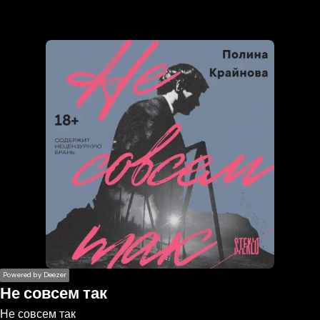
the
h page
 main
nt
the
ibility
ment
Powered by Deezer
Не совсем так
Не совсем так