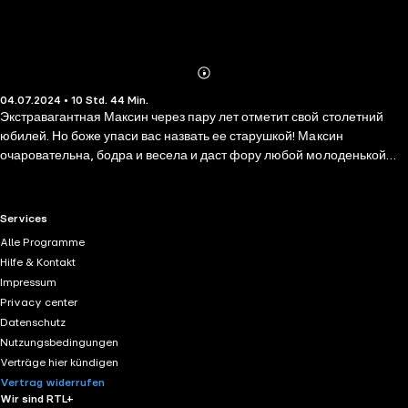
Abonnieren
Mehr
04.07.2024 • 10 Std. 44 Min.
Details
Экстравагантная Максин через пару лет отметит свой столетний
юбилей. Но боже упаси вас назвать ее старушкой! Максин
очаровательна, бодра и весела и даст фору любой молоденькой
девице – во всяком случае, она так считает, и спорить с ней
бесполезно. Меланхоличному Алексу всего двадцать пять лет, а по
собственным ощущениям – все сто. Неразделенная любовь,
RTL+ useful links.
Services
проблемы с родителями…Сколько еще несчастий выпадет на его
Alle Programme
сутулые плечи?! По иронии судьбы, Максин и Алекс становятся
Hilfe & Kontakt
автомобильными попутчиками и на старенькой машине
Impressum
отправляются в Брюссель. Вскоре их план и маршрут путешествия
Privacy center
принимают неожиданный поворот... Поверьте, это будет самое
Datenschutz
прекрасное приключение в их жизни! Смешная, согревающая
Nutzungsbedingungen
сердце история о дружбе двух людей, которые никогда бы не
Verträge hier kündigen
встретились, и о том, как эта дружба изменила их обоих к лучшему.
Vertrag widerrufen
Wir sind RTL+