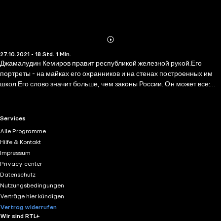
Abonnieren
Mehr
27.10.2021 • 18 Std. 1 Min.
Details
Джамалудин Кемиров правит республикой железной рукой.Его
портреты - на майках его охранников и на стенах построенных им
школ.Его слово значит больше, чем законы России. Он может все:
возвысить и уничтожить,помиловать и стереть в пыль. Он не может
только одного: умерить аппетиты тех,кто готов объявить его
мятежником и террористом, если он не поделится
RTL+ useful links.
Services
половинойгигантского газового проекта, осуществляемого в
Alle Programme
республике западной компанией с новейшими технологиями.
Hilfe & Kontakt
Impressum
Privacy center
Datenschutz
Nutzungsbedingungen
Verträge hier kündigen
Vertrag widerrufen
Wir sind RTL+