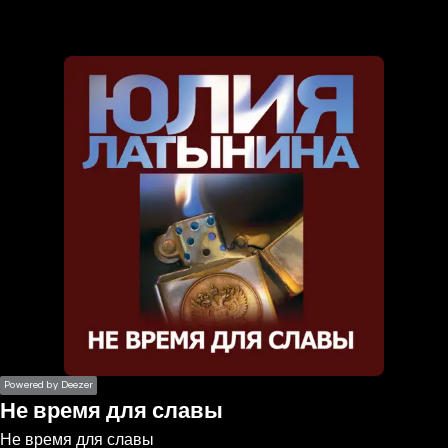
the
h page
 main
nt
the
ibility
ment
Powered by Deezer
Не время для славы
Не время для славы