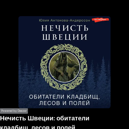
the
h page
 main
nt
the
ibility
ment
Powered by Deezer
Нечисть Швеции: обитатели
кладбищ, лесов и полей