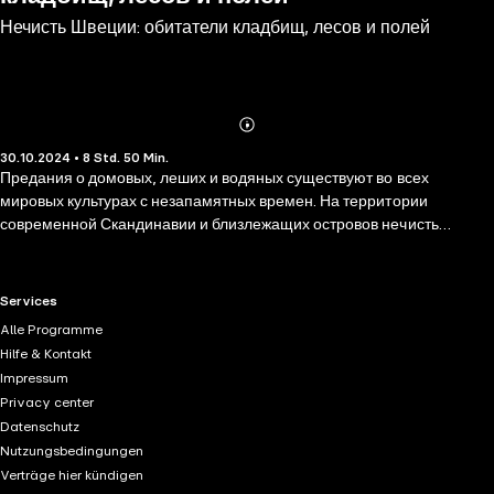
Нечисть Швеции: обитатели кладбищ, лесов и полей
Abonnieren
Mehr
30.10.2024 • 8 Std. 50 Min.
Details
Предания о домовых, леших и водяных существуют во всех
мировых культурах с незапамятных времен. На территории
современной Скандинавии и близлежащих островов нечисть
впервые упоминается в древнеисландской литературе, где слова
vätte и troll обозначают всех сверхъестественных существ, включая
богов. Шведский фольклор не исключение: в раннесредневековых
RTL+ useful links.
Services
балладах говорится об опасных троллях, жутких оборотнях и
Alle Programme
призраках. Вмешательство потусторонних сил отличный способ
Hilfe & Kontakt
оправдать собственные неудачи и истолковать необъяснимые
Impressum
явления природы. Подводные течения и водовороты – не что иное,
Privacy center
как проделки русалок и водяных. Гроза – охота богов за лесными
Datenschutz
девами. Туман – танец одетых в белоснежные наряды эльфиек.
Nutzungsbedingungen
Нечисть боялись и остерегались: дети не заходили в омут, потому
Verträge hier kündigen
что там жил водяной, и держались подальше от глубоких колодцев,