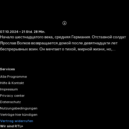
Abonnieren
Mehr
07.10.2024 • 21 Std. 28 Min.
Details
Начало шестнадцатого века, средняя Германия. Отставной солдат
Ярослав Волков возвращается домой после девятнадцати лет
беспрерывных воин. Он мечтает о тихой, мирной жизни, но,
проезжая через владения одного феодала, получает предложение,
от которого не может отказаться: ему нужно навести порядок в
феоде. Сделать это непросто, уж больно влиятельные люди не
RTL+ useful links.
Services
заинтересованы в порядке. Да и не только люди, как выясняется
Alle Programme
немного позже. Давно уже в Рютте нечисто, и крестьяне там
Hilfe & Kontakt
пропадают гораздо чаще, чем в других владениях. Но солдат
Impressum
волевой и смелый человек, ради награды он готов рисковать.
Privacy center
Datenschutz
Nutzungsbedingungen
Verträge hier kündigen
Vertrag widerrufen
Wir sind RTL+