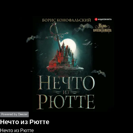
the
h page
 main
nt
the
ibility
ment
Powered by Deezer
Нечто из Рютте
Нечто из Рютте