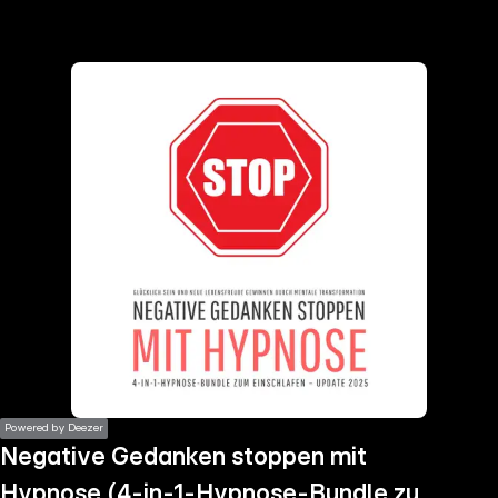
the
h page
 main
nt
the
ibility
ment
Powered by Deezer
Negative Gedanken stoppen mit
Hypnose (4-in-1-Hypnose-Bundle zum