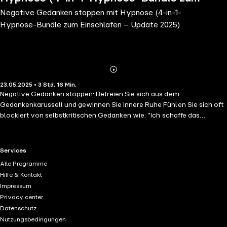
Negative Gedanken stoppen mit Hypnose (4-in-1-
Einschlafen – Update 2025)
Hypnose-Bundle zum Einschlafen – Update 2025)
Abonnieren
Mehr
23.05.2025 • 3 Std. 16 Min.
Details
Negative Gedanken stoppen: Befreien Sie sich aus dem
Gedankenkarussell und gewinnen Sie innere Ruhe Fühlen Sie sich oft
blockiert von selbstkritischen Gedanken wie: "Ich schaffe das
sowieso nicht" oder "Ich bin nicht gut genug"? Kreisen Ihre Gedanken
unaufhörlich um Sorgen, Zweifel und die Meinung anderer – während
Sie sich eigentlich nur eins wünschen: endlich loslassen, innerlich zur
RTL+ useful links.
Services
Ruhe kommen und wieder frei und positiv denken? Dann ist dieses
Alle Programme
Hypnose-Programm wie ein Befreiungsschlag für Ihr
Hilfe & Kontakt
Gedankenkarussell. "Negative Gedanken stoppen" wurde speziell
Impressum
entwickelt, um Sie aus dem endlosen Grübeln zu befreien und Schritt
Privacy center
für Schritt ein neues, positives Mindset aufzubauen. Bereits nach
Datenschutz
wenigen Anwendungen spüren viele Menschen eine spürbare
Nutzungsbedingungen
Veränderung: Sie werden achtsamer, gelassener – und beginnen, sich