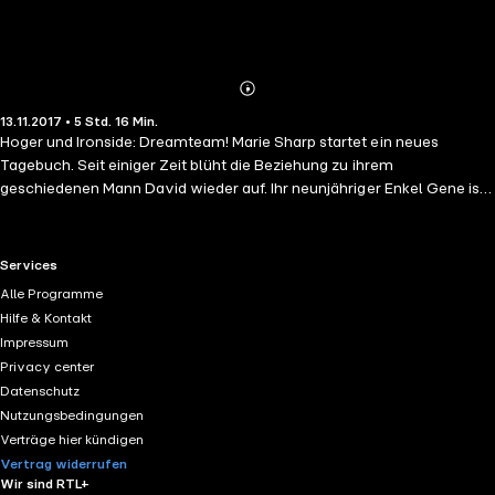
Abonnieren
Mehr
13.11.2017 • 5 Std. 16 Min.
Details
Hoger und Ironside: Dreamteam! Marie Sharp startet ein neues
Tagebuch. Seit einiger Zeit blüht die Beziehung zu ihrem
geschiedenen Mann David wieder auf. Ihr neunjähriger Enkel Gene ist
häufig bei ihr zu Besuch und bringt sie stets auf den neuesten Stand
der technischen Entwicklungen, bis Marie sich schließlich ein
Smartphone zulegt. Und auch sonst erwarten sie allerlei Turbulenzen:
RTL+ useful links.
Services
Der eigenartige, aber attraktive Esoteriker und Buchhändler Robin
Alle Programme
wird ihr Untermieter, und sie wird Opfer eines Einbruchs. Zudem laden
Hilfe & Kontakt
sie alte Bekannte nach Indien ein. Und am Ende wartet eine Hochzeit
Impressum
…Gelesen von Hannelore Hoger.(4 CDs, Laufzeit: 5h 15)
Privacy center
Datenschutz
Nutzungsbedingungen
Verträge hier kündigen
Vertrag widerrufen
Wir sind RTL+