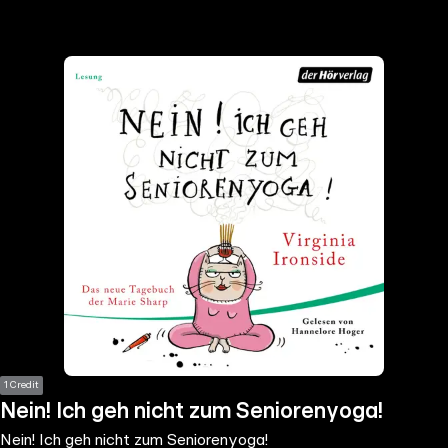
the
h page
 main
nt
the
ibility
ment
1 Credit
Nein! Ich geh nicht zum Seniorenyoga!
Nein! Ich geh nicht zum Seniorenyoga!