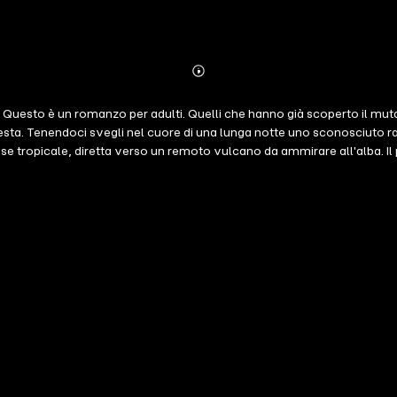
Abonnieren
Mehr
Details
. Questo è un romanzo per adulti. Quelli che hanno già scoperto il mutar
ta. Tenendoci svegli nel cuore di una lunga notte uno sconosciuto racc
e tropicale, diretta verso un remoto vulcano da ammirare all'alba. Il p
di politica e di poesia, la storia di Anna e del loro amore. Anna da ra
ore da giovani, quello che non si sceglie, quello che ci capita addoss
ell'impegno politico. Anna è sopravvissuta, e forse anche il loro amore
 lui insegnante di giorno e poeta erotico di notte. Sarà proprio la pub
a tutti i gesti che facciamo. In fondo i libri non servono a niente, m
empo e il tormento delle parole, dosando con maestria una scrittura f