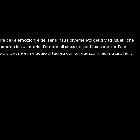
e delle emozioni e dei sensi nelle diverse età della vita. Quelli che
onta la sua storia d'amore, di sesso, di politica e poesia. Due
iú giovane è in viaggio di laurea con la ragazza, il piú maturo ha
gazza nascondeva il corpo sotto il giaccone verde militare, ogni sua
o. Poi una perdita innominabile ha mandato in frantumi la coppia.
. Si sono ritrovati dopo ogni cosa, piú amanti, piú complici: lei firma
blicazione di una raccolta di poesie apparentemente innocua a buttare
a nascondono il potere sovrumano di cambiarci la vita. Marco Rossari
unambolica e dolente, senza paura di scandalizzare ed emozionare il