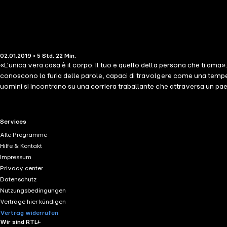
02.01.2019 • 5 Std. 22 Min.
«L'unica vera casa è il corpo. Il tuo e quello della persona che ti ama»
conoscono la furia delle parole, capaci di travolgere come una tempes
uomini si incontrano su una corriera traballante che attraversa un paes
bevuto troppe birre e ha una storia speciale da raccontare: una storia 
parola era una battaglia, sognava di cambiare il mondo. Anna era l'am
Anna è diventata una giornalista appassionata, incanalando il dolore n
RTL+ useful links.
Services
di punta di un nuovo giornale sostenitore del nascente Partito del No,
Alle Programme
tutto per aria, sullo sfondo del nuovo imperante perbenismo che giudic
Hilfe & Kontakt
ha scritto un romanzo impudico sull'intransigenza vacua del nostro t
Impressum
lettore. contributori LE Claudio Colombo
Privacy center
Datenschutz
Nutzungsbedingungen
Verträge hier kündigen
Vertrag widerrufen
Wir sind RTL+