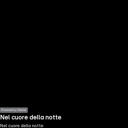
the
h page
 main
nt
the
ibility
ment
Powered by Deezer
Nel cuore della notte
Nel cuore della notte