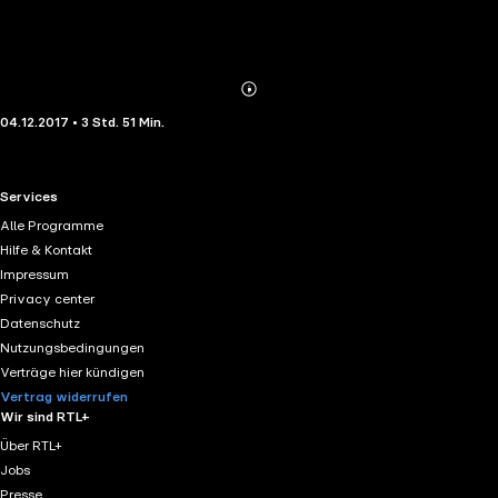
Abonnieren
Mehr
04.12.2017 • 3 Std. 51 Min.
Details
RTL+ useful links.
Services
Alle Programme
Hilfe & Kontakt
Impressum
Privacy center
Datenschutz
Nutzungsbedingungen
Verträge hier kündigen
Vertrag widerrufen
Wir sind RTL+
Über RTL+
Jobs
Presse