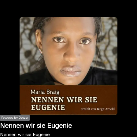
the
h page
 main
nt
the
ibility
ment
Powered by Deezer
Nennen wir sie Eugenie
Nennen wir sie Eugenie