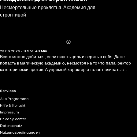
Несмертельные проклятья. Академия для
строптивой
Abonnieren
Mehr
23.06.2026 • 9 Std. 49 Min.
Details
Всего можно добиться, если видеть цель и верить в себя. Даже
попасть в магическую академию, несмотря на то что папа-ректор
категорически против. А упрямый характер и талант влипать в
разные неприятности помогут сделать красавца-охранника своим
единомышленником и соучастником в проказах… Только вот что
делать с поясом верности, которым наградил заботливый папочка?
RTL+ useful links.
Services
Но Кассандра и с этим справится, а подружки ей помогут. 1.
Alle Programme
Задорная академка от любимого автора. 2. Море смеха и заряд
Hilfe & Kontakt
хорошего настроения. 3. Неунывающая героиня, которая не даст
Impressum
заскучать. 4. Возможность окунуться в веселые будни студентов и
Privacy center
преподавателей магической академии. 5. Красивая романтическая
Datenschutz
история в лучших традициях жанра.
Nutzungsbedingungen