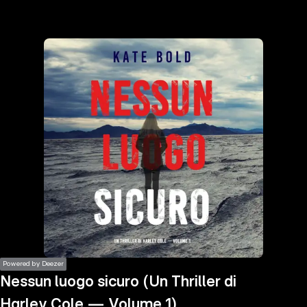
the
h page
 main
nt
the
ibility
ment
Powered by Deezer
Nessun luogo sicuro (Un Thriller di
Harley Cole — Volume 1)