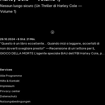
Nessun luogo sicuro (Un Thriller di Harley Cole —
Volume 1)
Abonnieren
Mehr
29.10.2024 • 6 Std. 21 Min.
Details
"Questo è un libro eccellente… Quando inizi a leggere, accertati di
non doverti svegliare presto!" —Recensione di un lettore per IL
GIOCO DELLA MORTE L'agente speciale BAU dell'FBI Harley Cole, per
quanto sia brillante nel dare la caccia ai serial killer, ha scavalcato un
po' troppe regole e, messa in congedo, decide di tornare alla sua
piccola cittadina nel Southwest e fare visita al padre morente. Ma
RTL+ useful links.
Services
quando un nuovo assassino colpisce in quei luoghi, lasciando una
Alle Programme
scia di donne in miniere abbandonate nel deserto, Harley viene punta
Hilfe & Kontakt
sul vivo, ricordando il vecchio caso irrisolto della sorella, e si
Impressum
costringerà a dare ascolto alla disperata implorazione di aiuto da
Privacy center
parte dell'ufficio locale dell'FBI. NESSUN LUOGO SICURO (Un
Datenschutz
emozionante thriller dell'agente FBI Harley Cole—Libro 1) è il
Nutzungsbedingungen
romanzo di debutto di una nuova serie siglata dall'autrice best seller