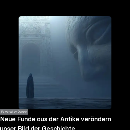
the
h page
 main
nt
the
ibility
ment
Powered by Deezer
Neue Funde aus der Antike verändern
unser Bild der Geschichte