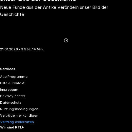
Neue Funde aus der Antike verändern unser Bild der
Geschichte
Abonnieren
Mehr
21.01.2026 • 3 Std. 14 Min.
Details
RTL+ useful links.
Services
Alle Programme
Hilfe & Kontakt
Impressum
Privacy center
Datenschutz
Nutzungsbedingungen
Verträge hier kündigen
Vertrag widerrufen
Wir sind RTL+