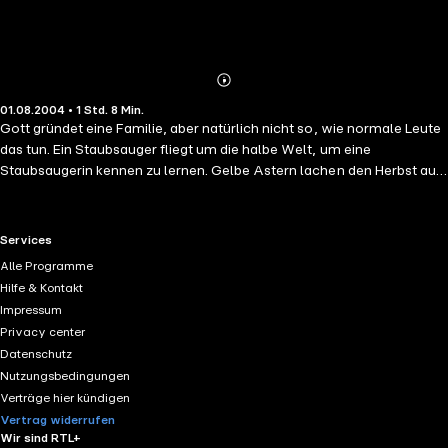
Abonnieren
Mehr
01.08.2004 • 1 Std. 8 Min.
Details
Gott gründet eine Familie, aber natürlich nicht so, wie normale Leute
das tun. Ein Staubsauger fliegt um die halbe Welt, um eine
Staubsaugerin kennen zu lernen. Gelbe Astern lachen den Herbst aus.
Sabrina erklärt, dass sie an gesellschaftlichen Diskussionen
überhaupt nicht mehr teilnehmen will, weil ihr die Gesellschaft zu
doof ist. Eines Tages ruft der Bundeskanzler an und will im Garten
RTL+ useful links.
Services
zelten "Neues von Gott" hat man lange nicht gehört, aber wenn
Alle Programme
Funny van Dannen Neues von Gott zu erzählen hat, dann heißt
Hilfe & Kontakt
es:Alle mal herhören! So wunderbar heitere, absurde und tiefsinnige
Impressum
Geschichten gibt es kein zweites Mal. Und Funny van Dannen, "einer
Privacy center
der letzten Romantiker und Anwalt der Entrechteten" (Süddeutsche
Datenschutz
Zeitung), liest sie so schwung- und hingebungsvoll, dass man aus
Nutzungsbedingungen
dem Staunen und Lachen gar nicht mehr herauskommt.
Verträge hier kündigen
Vertrag widerrufen
Wir sind RTL+