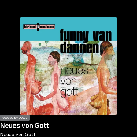
the
h page
 main
nt
the
ibility
ment
Powered by Deezer
Neues von Gott
Neues von Gott