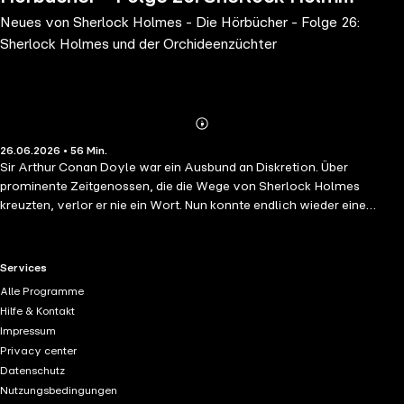
Neues von Sherlock Holmes - Die Hörbücher - Folge 26:
und der Orchideenzüchter
Sherlock Holmes und der Orchideenzüchter
Abonnieren
Mehr
26.06.2026 • 56 Min.
Details
Sir Arthur Conan Doyle war ein Ausbund an Diskretion. Über
prominente Zeitgenossen, die die Wege von Sherlock Holmes
kreuzten, verlor er nie ein Wort. Nun konnte endlich wieder eine
Handvoll lost cases aufgefunden und der Öffentlichkeit zugänglich
gemacht werden. Sie geben Gewissheit, wo bislang lediglich
Vermutung war. Welches grausame Geheimnis umgibt den
RTL+ useful links.
Services
Orchideenzüchter Maltravers? Wen oder was hält er in seinem Keller
Alle Programme
gefangen? Ein Monster? Einen Vampir? Der Meisterdetektiv aus der
Hilfe & Kontakt
Baker Street glaubt nicht an derartige Phänomene und nimmt die
Impressum
Ermittlungen auf. Das Ergebnis seiner Nachforschungen überrascht
Privacy center
selbst ihn
Datenschutz
Nutzungsbedingungen