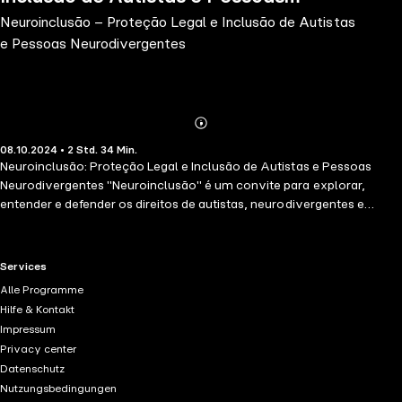
Neuroinclusão – Proteção Legal e Inclusão de Autistas
Neurodivergentes
e Pessoas Neurodivergentes
Abonnieren
Mehr
08.10.2024 • 2 Std. 34 Min.
Details
Neuroinclusão: Proteção Legal e Inclusão de Autistas e Pessoas
Neurodivergentes "Neuroinclusão" é um convite para explorar,
entender e defender os direitos de autistas, neurodivergentes e
pessoas com deficiência. Este livro é um manifesto por inclusão e
respeito, destacando como a sociedade deve evoluir para
reconhecer e celebrar a diversidade neurobiológica. A jornada
RTL+ useful links.
Services
começa com a evolução de tais direitos, passando por abordagens
Alle Programme
específicas para diferentes segmentos da sociedade, e uma análise
Hilfe & Kontakt
da legislação brasileira. Cada capítulo é fundamental na construção
Impressum
de um entendimento holístico sobre como garantir educação,
Privacy center
trabalho, lazer, transporte, acessibilidade e muito mais para essa
Datenschutz
população. Com base em sua vasta vivência e experiência
Nutzungsbedingungen
profissional, apresenta uma visão abrangente e prática, desmistifica