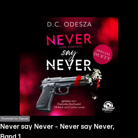
the
h page
 main
nt
the
ibility
ment
Powered by Deezer
Never say Never - Never say Never,
Band 1