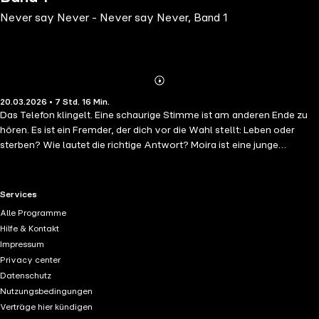
Never say Never - Never say Never, Band 1
Abonnieren
Mehr
20.03.2026 • 7 Std. 16 Min.
Details
Das Telefon klingelt. Eine schaurige Stimme ist am anderen Ende zu
hören. Es ist ein Fremder, der dich vor die Wahl stellt: Leben oder
sterben? Wie lautet die richtige Antwort? Moira ist eine junge
Psychologiestudentin, die nachts in einem Callcenter der Seelsorge
jobbt. Während einer Nachtschicht erhält sie einen unheimlichen
Anruf. Der meistgesuchte Serienmörder ist angeblich am anderen
RTL+ useful links.
Services
Ende. Soll sie auflegen oder zuhören, was er zu sagen hat? Wenn sie
Alle Programme
auflegt, ist sie sein nächstes Opfer. Welche Wahl hat sie also?
Hilfe & Kontakt
Zeitgleich trifft sie auf Arūnas, einen Mann mit zwei Gesichtern. Ist
Impressum
alles bloß ein Zufall oder ist er der berüchtigte Mörder namens
Privacy center
Magnus, der fast ein Jahrzehnt in Vilnius sein Unwesen treibt? "NEVER
Datenschutz
say NEVER" ist der erste Band einer fesselnden und spicy Dark
Nutzungsbedingungen
Romance Thrill Romanreihe, die für Herzrasen sorgt! Wetten?
Verträge hier kündigen