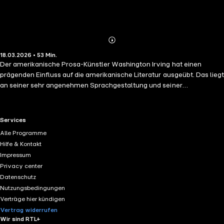
Abonnieren
Mehr
18.03.2026 • 53 Min.
Details
Der amerikanische Prosa-Künstler Washington Irving hat einen
prägenden Einfluss auf die amerikanische Literatur ausgeübt. Das liegt
an seiner sehr angenehmen Sprachgestaltung und seiner
Genreübergreifenden Virtuosität. Mit zu seinen berühmtesten
Publikationen gehören die New Yorker Geschichten, hier Teil 2: Darin
steht das Zentrum des Zentrums der Welt im Mittelpunkt: die
RTL+ useful links.
Services
legendäre Insel Manhatten. Irving versetzt uns mitten unter die
Alle Programme
„stolzesten“ und tapfersten Edelmänner der einzigartigen
Hilfe & Kontakt
niederländischen Nation, die unter Einsatz aller menschenmöglichen
Impressum
und göttlichen Tugenden Besitz von diesem legendären Eiland
Privacy center
ergriffen. Darüber hinaus lernen wir die mannigfaltigen
Datenschutz
etymologischen Theorien über die Herkunft des Wortes „Manhatten“
Nutzungsbedingungen
kennen.
Verträge hier kündigen
Vertrag widerrufen
Wir sind RTL+