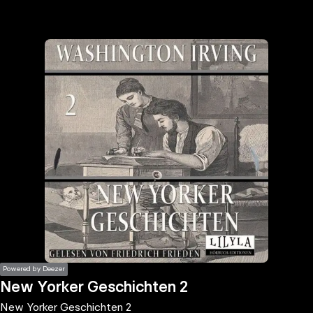
the
h page
 main
nt
the
ibility
ment
Powered by Deezer
New Yorker Geschichten 2
New Yorker Geschichten 2