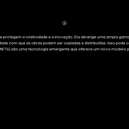
Abonnieren
Mehr
Details
que protegem a criatividade e a inovação. Ela abrange uma ampla gama 
idade com que as obras podem ser copiadas e distribuídas. Isso pode 
(NFTs) são uma tecnologia emergente que oferece um novo modelo par
 livro-razão digital que é seguro e transparente. Como os NFTs podem
ntelectual Os NFTs podem fornecer uma prova de propriedade única e ve
exemplo, um artista pode criar um NFT para sua pintura digital. O NFT s
e seria difícil de contestar. Monetização do trabalho Os NFTs também 
ores de NFTs se tornam os proprietários exclusivos da obra de arte, 
tornaria o proprietário exclusivo da música, o que significa que ele