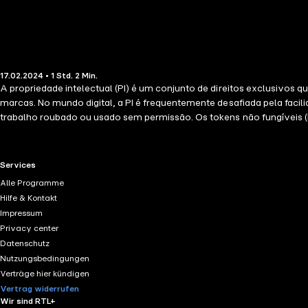
17.02.2024 • 1 Std. 2 Min.
A propriedade intelectual (PI) é um conjunto de direitos exclusivos 
marcas. No mundo digital, a PI é frequentemente desafiada pela facil
trabalho roubado ou usado sem permissão. Os tokens não fungíveis 
digitais únicos que são registrados em um blockchain, uma espécie de
monetizar seu trabalho de várias maneiras. Proteção da propriedade i
artistas contra a falsificação e a violação de direitos autorais. Por 
RTL+ useful links.
Services
de arte e a data de criação. Isso criaria uma prova de propriedade qu
Alle Programme
podem vender NFTs de suas obras de arte, música ou vídeo. Os comprad
Hilfe & Kontakt
Um artista pode vender um NFT de sua música. O comprador do NFT se 
Impressum
muito mais...
Privacy center
Datenschutz
Nutzungsbedingungen
Verträge hier kündigen
Vertrag widerrufen
Wir sind RTL+