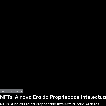
the
h page
 main
nt
the
ibility
ment
Powered by Deezer
NFTs: A nova Era da Propriedade Intelectual
NFTs: A nova Era da Propriedade Intelectual para Artistas