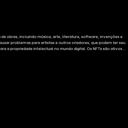
de obras, incluindo música, arte, literatura, software, invenções e
causar problemas para artistas e outros criadores, que podem ter seu
a a propriedade intelectual no mundo digital. Os NFTs são ativos
 ajudar artistas Os NFTs podem ajudar artistas a proteger e
rificável para obras de arte digitais. Isso pode ajudar a proteger os
eria registrado no blockchain com informações sobre o artista, a obra
podem ser usados para monetizar o trabalho de artistas. Os artistas
o que lhes dá direitos exclusivos de uso, reprodução e distribuição.
 poderia compartilhar, vender ou usar a música como quiser. Aprenda