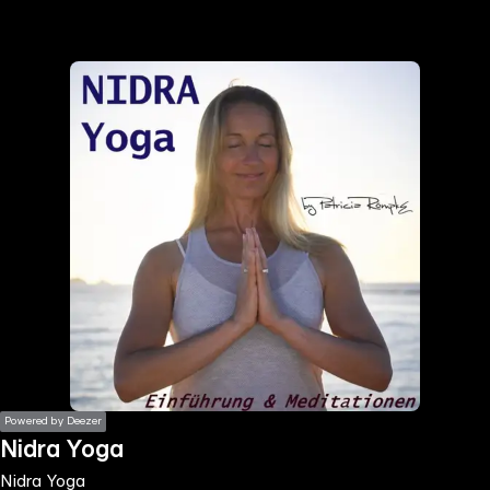
the
h page
 main
nt
the
ibility
ment
Powered by Deezer
Nidra Yoga
Nidra Yoga