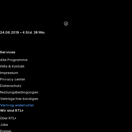
Abonnieren
Mehr
24.06.2019 • 4 Std. 38 Min.
Details
RTL+ useful links.
Services
Alle Programme
Hilfe & Kontakt
Impressum
Privacy center
Datenschutz
Nutzungsbedingungen
Verträge hier kündigen
Vertrag widerrufen
Wir sind RTL+
Über RTL+
Jobs
Presse