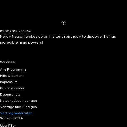
Abonnieren
Mehr
01.02.2019 • 53 Min.
Details
Nerdy Nelson wakes up on his tenth birthday to discover he has
incredible ninja powers!
RTL+ useful links.
Services
Alle Programme
Hilfe & Kontakt
Impressum
Privacy center
Datenschutz
Nutzungsbedingungen
Verträge hier kündigen
Vertrag widerrufen
Wir sind RTL+
Über RTL+