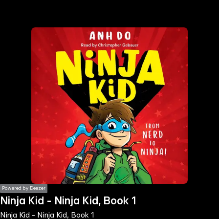
the
h page
 main
nt
the
ibility
ment
Powered by Deezer
Ninja Kid - Ninja Kid, Book 1
Ninja Kid - Ninja Kid, Book 1